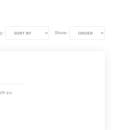
Sort
Show
y :
Show :
by
:
:
ach zu