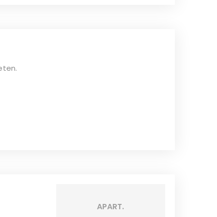
eten.
APART.